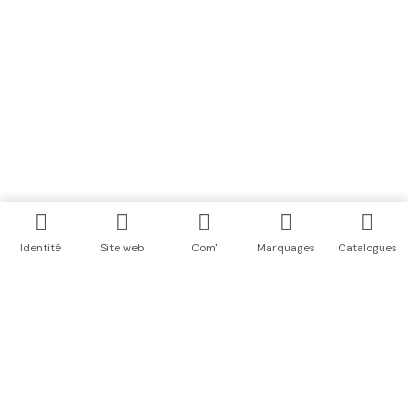
Identité
Site web
Com'
Marquages
Catalogues
COHÉSION ET PROFESSIONNALISME