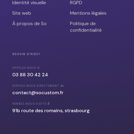
Identité visuelle
RGPD
Site web
Mentions légales
À propos de So
Politique de
confidentialité
BESOIN D'AIDE?
APPELEZ-NOUS 🤙
03 88 30 42 24
ÉCRIVEZ-NOUS DIRECTEMENT ✍️
contact@socustom.fr
RENDEZ-NOUS VISITE ✌️
91b route des romains, strasbourg